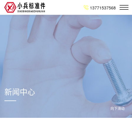
13771537568
新闻中心
向下滑动