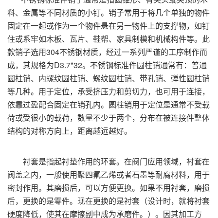
料、金属等不同材质的小钉。销子常用于将几个单独的物件
固定在一起或作为一个物件悬在另一物件上的支撑物，如钉
住或系牢如木板、瓦片、鞋帮、家具制模和机械构件等。此
款销子选用304不锈钢材质，经过一系列严谨的工序制作而
成，其规格为D3.7*32。不锈钢标准件圆柱销通常有：普通
圆柱销、内螺纹圆柱销、螺纹圆柱销、带孔销、弹性圆柱销
等几种。用于定位，承受挤压力和剪切力，也可用于连接，
依靠过盈配合固定在销孔内。圆柱销用于定位是通常不受载
荷或受很小的载荷，数量不少于两个，分布在被连接件整体
结构的对称方向上，距离越远越好。
衬套是指起衬垫作用的环套。在阀门应用领域，衬套在
阀盖之内，一般使用聚四氟乙烯或者石墨等耐腐材料，用于
密封作用。其磨损后，可以方便更换。如果不用衬套，磨损
后，更换的是零件。现在更换的是衬套（设计时，就将衬套
硬度降低，使其在摩擦副中成为承磨件。）。因其加工方