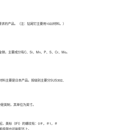
度要求的产品。（注：钻尾钉主要用1022材料。）
钢，主要成分有C、Si、Mn、P、S、Cr、Mo。
材料主要是日本产品。按级别主要分SUS302、
种是英制，其单位为英寸。
美标（IFI）的螺纹有：0＃，＃1，＃
是因为公差极限也可能配不上。