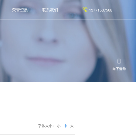
荣誉资质
联系我们
13771537568
向下滑动
字体大小：
小
中
大