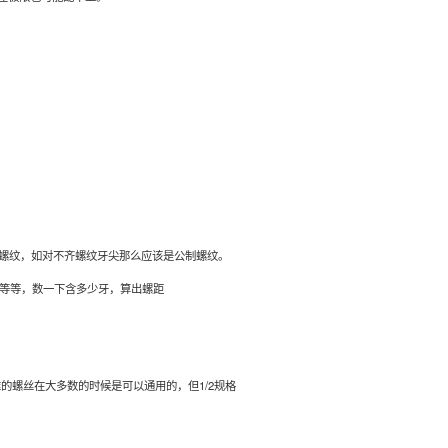
螺纹，如对不齐螺纹牙尖那么应该是公制螺纹。
米等等，数一下含多少牙，算出螺距
螺丝在大多数的时候是可以通用的，但1/2规格