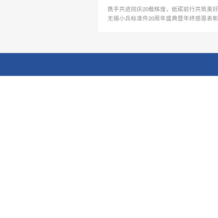
彰会
携手共进同庆20载辉煌，砥砺前行共筑美
无锡小兵标准件20周年盛典暨年终感恩表
举行
联系电话
0510-82360968
小兵标准件
经营范围：4.8级、8.8级、10.9级、12.9级内外六角、
帽、铜铁铝铆钉、高强度T型、活节螺栓、吊环螺钉、轴
孔用挡圈、油塞、油咀、光螺帽、六角自攻、绞制孔、
GB118、GB120淬火圆锥销、高强度双头圆柱销、高强
型螺帽、带垫螺帽及不锈钢螺丝。