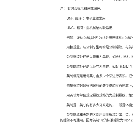
注： 有时会标示粗牙或细牙.
UNF: 细牙 ：电子业较常用.
UNC：粗牙 : 重机械结构较常用.
例如： 3/8×0.50,UNF 为: 3分细牙螺丝× 0.50”
用扣规量，与公制牙型吻合是公制螺纹，与英制
公制螺纹外径是以毫米为单位，如M6，M8，M10，M1
英制螺纹外径是以英寸为单位，如3/16,5/8,1
英制螺距是用每英寸含多少个牙进行表识。把卡尺
测量螺距时最好把螺纹的牙尖倒印在白粉笔上，粉
用英寸为单位规定螺纹规格的为英制螺纹，如：G
英制是一英寸内有多少牙来定的，一般是55度角
英制螺丝和美制的区别用目测很难分出，英、美制
的螺丝不可通用，因为英制1/2的标准螺纹为1/2-12