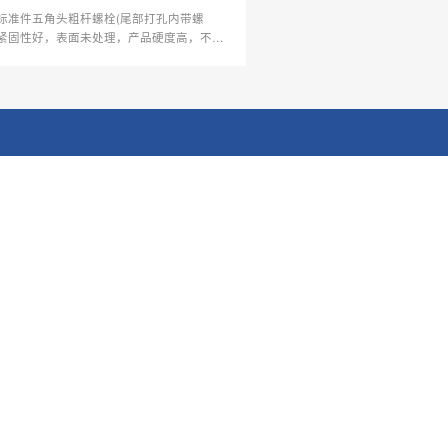
标准件五角头粗杆螺栓(尾部打孔内带螺
紧固性好，表面未处理，产品硬度高，不释
物质，耐腐蚀性强，是我公司根据客户的要
定制的。不锈钢标准件螺钉为不锈钢圆柱头
轴肩螺钉，产品规格为M4#-40*22.5，产
为不锈钢303，是根据客户的需求定制的，
证，此款产品生产原料1
地址
无锡市经开区立业路2号
联系我们
丝
关注微信公众号