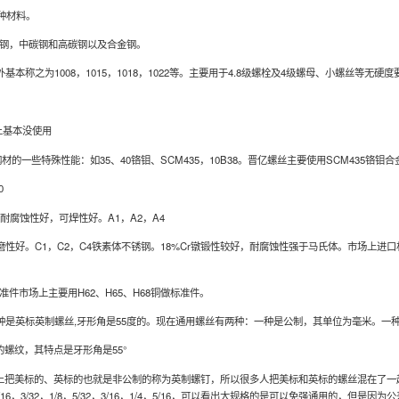
种材料。
钢，中碳钢和高碳钢以及合金钢。
基本称之为1008，1015，1018，1022等。主要用于4.8级螺栓及4级螺母、小螺丝等无硬
上基本没使用
特殊性能：如35、40铬钼、SCM435，10B38。晋亿螺丝主要使用SCM435铬钼合金
0
耐腐蚀性好，可焊性好。A1，A2，A4
性好。C1，C2，C4铁素体不锈钢。18%Cr镦锻性较好，耐腐蚀性强于马氏体。市场上进口
市场上主要用H62、H65、H68铜做标准件。
,一种是英标英制螺丝,牙形角是55度的。现在通用螺丝有两种：一种是公制，其单位为毫米。一
螺纹，其特点是牙形角是55°
把美标的、英标的也就是非公制的称为英制螺钉，所以很多人把美标和英标的螺丝混在了一起，
SW）的螺纹有：1/16，3/32，1/8，5/32，3/16，1/4，5/16，可以看出大规格的是可以免强通用的，但