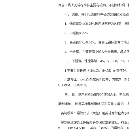
目前市场上无锡标准件主要有碳钢、不锈钢和铜三
一、 碳钢。我们以碳钢料中碳的含量区分低碳
1、低碳钢C%≤0.25%国内通常称为A3钢，国外
2、中碳钢0.25%
3、高碳钢C%>0.45%。目前无锡标准件市场
4、合金钢：在普碳钢中加入合金元素，增加钢材的一些
二、 不锈钢。性能等级：45，50，60，70，8
1 主要分奥氏体（18%Cr、8%Ni）耐热性好，
2 马氏体、13%Cr耐腐蚀性较差，强度高，耐磨
SUS304、SUS316。
三、 铜。常用材料为黄铜和锌铜合金。无锡标准件
英制螺丝,一种是美标英制螺丝,牙形角是60度的
英制螺丝：螺纹尺寸（大径）用英寸为单位表示的
英制螺丝理论上理解应是英国标准的螺丝，行业上
2.........#12,1/4,5/16......英标（B