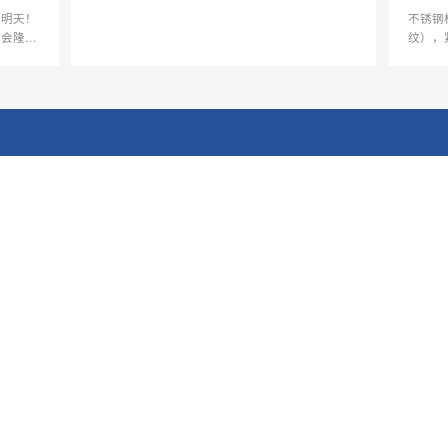
好明天！
不锈钢
彰会隆重
纹），
放有害
求生产
一字槽双
品材质
质量保
电子邮箱
2961419768@qq.com
关于我们
产品展示
公司简介
微型小螺丝
冷镦系列
螺
企业文化
红墩系列
太阳能光伏支架全套螺
用、
人才招聘
地脚螺丝系列
隆世双头无锡总代理
度T
铜螺丝系列
仪表系列
车件系列
家具螺丝