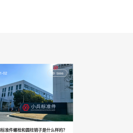
1-02
5886
钢标准件螺栓和圆柱销子是什么样的？