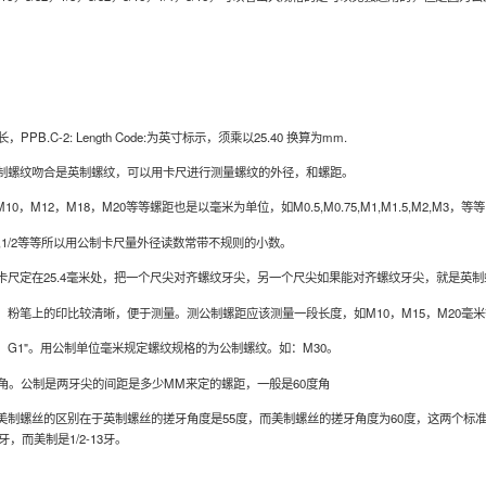
长，PPB.C-2: Length Code:为英寸标示，须乘以25.40 换算为mm.
螺纹吻合是英制螺纹，可以用卡尺进行测量螺纹的外径，和螺距。
2，M18，M20等等螺距也是以毫米为单位，如M0.5,M0.75,M1,M1.5,M2,M3，等等
/4,1/2等等所以用公制卡尺量外径读数常带不规则的小数。
定在25.4毫米处，把一个尺尖对齐螺纹牙尖，另一个尺尖如果能对齐螺纹牙尖，就是英制
笔上的印比较清晰，便于测量。测公制螺距应该测量一段长度，如M10，M15，M20毫
1"。用公制单位毫米规定螺纹规格的为公制螺纹。如：M30。
。公制是两牙尖的间距是多少MM来定的螺距，一般是60度角
螺丝的区别在于英制螺丝的搓牙角度是55度，而美制螺丝的搓牙角度为60度，这两个标准的
牙，而美制是1/2-13牙。