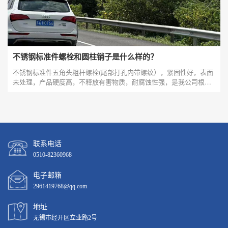
不锈钢标准件螺栓和圆柱销子是什么样的？
不锈钢标准件五角头粗杆螺栓(尾部打孔内带螺纹），紧固性好，表面
未处理，产品硬度高，不释放有害物质，耐腐蚀性强，是我公司根据
客户的要求生产定制的。不锈钢标准件螺钉为不锈钢圆柱头一字槽双
轴肩螺钉，产品规格为M4#-40*22.5，产品材质为不锈钢303，是根据
客户的需求定制的，质量保证，此款产品生产原料1
联系电话
0510-82360968
电子邮箱
2961419768@qq.com
地址
无锡市经开区立业路2号