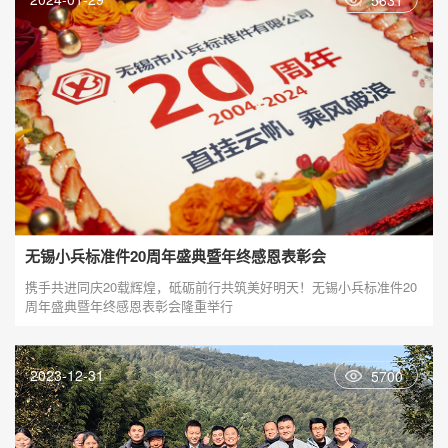
5631
无锡小兵标准件20周年盛典暨年终感恩表彰会
携手共进同庆20载辉煌，砥砺前行共筑美好明天！无锡小兵标准件20
周年盛典暨年终感恩表彰会隆重举行
2023-12-31
5700